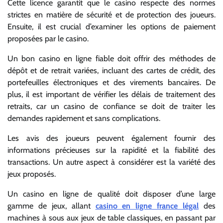
Cette licence garantit que le casino respecte des normes
strictes en matière de sécurité et de protection des joueurs.
Ensuite, il est crucial d’examiner les options de paiement
proposées par le casino.
Un bon casino en ligne fiable doit offrir des méthodes de
dépôt et de retrait variées, incluant des cartes de crédit, des
portefeuilles électroniques et des virements bancaires. De
plus, il est important de vérifier les délais de traitement des
retraits, car un casino de confiance se doit de traiter les
demandes rapidement et sans complications.
Les avis des joueurs peuvent également fournir des
informations précieuses sur la rapidité et la fiabilité des
transactions. Un autre aspect à considérer est la variété des
jeux proposés.
Un casino en ligne de qualité doit disposer d’une large
gamme de jeux, allant
casino en ligne france légal
des
machines à sous aux jeux de table classiques, en passant par