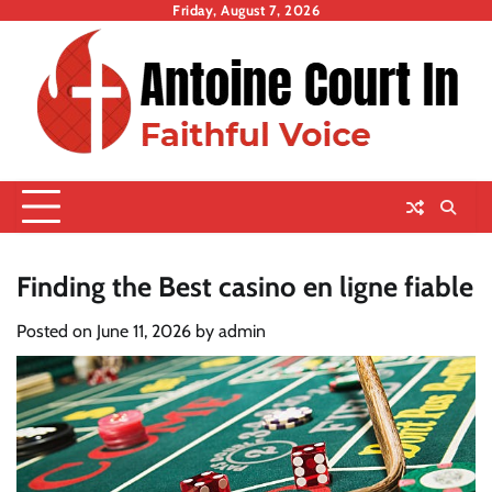
Skip
Friday, August 7, 2026
to
content
Finding the Best casino en ligne fiable
Posted on
June 11, 2026
by
admin