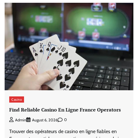
Casino
Find Reliable Casino En Ligne France Operators
0
Admin
August 6, 2026
Trouver des opérateurs de casino en ligne fiables en