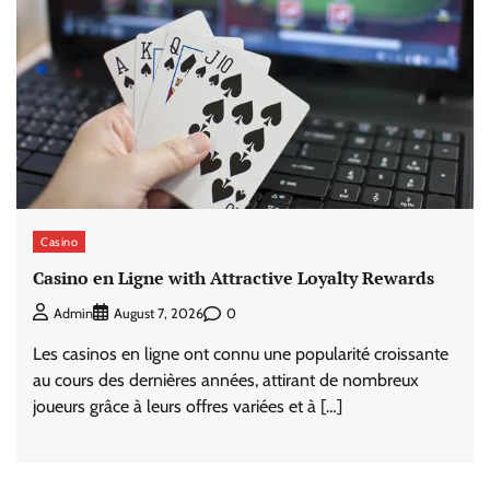
Casino
Casino en Ligne with Attractive Loyalty Rewards
0
Admin
August 7, 2026
Les casinos en ligne ont connu une popularité croissante
au cours des dernières années, attirant de nombreux
joueurs grâce à leurs offres variées et à […]