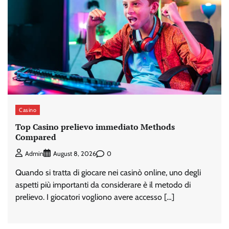
Casino
Top Casino prelievo immediato Methods
Compared
0
Admin
August 8, 2026
Quando si tratta di giocare nei casinò online, uno degli
aspetti più importanti da considerare è il metodo di
prelievo. I giocatori vogliono avere accesso […]