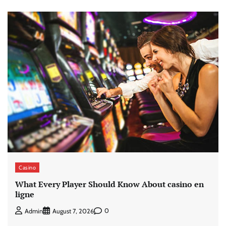
Casino
What Every Player Should Know About casino en
ligne
0
Admin
August 7, 2026