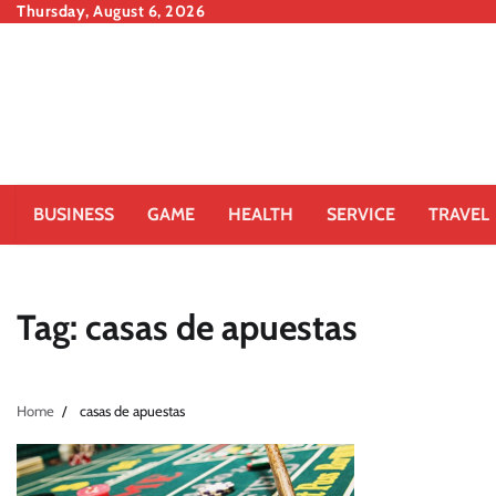
Skip
Thursday, August 6, 2026
to
content
BUSINESS
GAME
HEALTH
SERVICE
TRAVEL
Tag:
casas de apuestas
Home
casas de apuestas